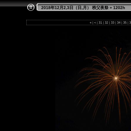
2018年12月2,3日（日,月） 秩父夜祭
»
1202h
«
|
<
|
31
|
32
|
33
|
34
|
35
|
3