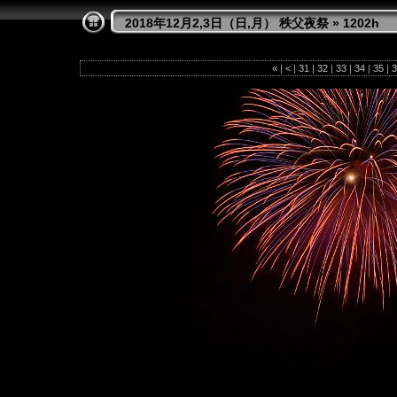
2018年12月2,3日（日,月） 秩父夜祭
»
1202h
«
|
<
|
31
|
32
|
33
|
34
|
35
|
3