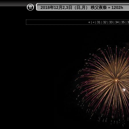
2018年12月2,3日（日,月） 秩父夜祭
»
1202h
«
|
<
|
31
|
32
|
33
|
34
|
35
|
3