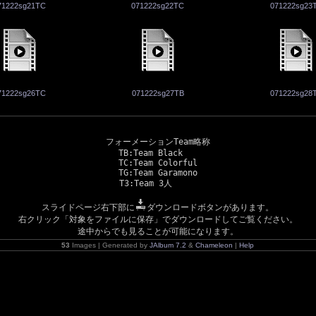
71222sg21TC
071222sg22TC
071222sg23
71222sg26TC
071222sg27TB
071222sg28
フォーメーションTeam略称

TB:Team Black   

TC:Team Colorful

TG:Team Garamono

スライドページ右下部に
ダウンロードボタンがあります。
右クリック「対象をファイルに保存」でダウンロードしてご覧ください。
途中からでも見ることが可能になります。
53
Images | Generated by
JAlbum 7.2
&
Chameleon
|
Help