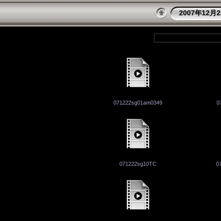
2007年12
071222sg01am0349
0
071222sg10TC
0