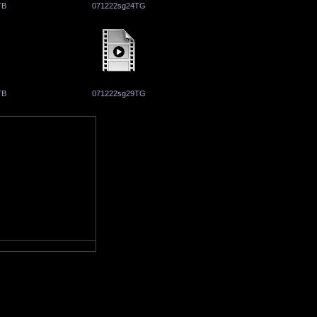
TB
071222sg24TG
TB
071222sg29TG