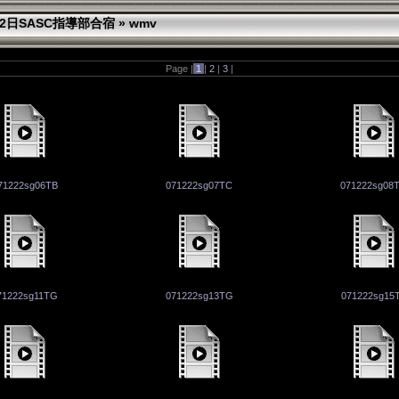
月22日SASC指導部合宿
»
wmv
Page |
1
|
2
|
3
|
71222sg06TB
071222sg07TC
071222sg08
71222sg11TG
071222sg13TG
071222sg15