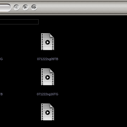
TG
071222sg09TB
TB
071222sg16TG