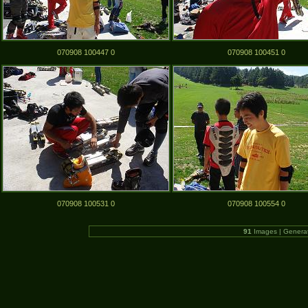
070908 100447 0
070908 100451 0
070908 100531 0
070908 100554 0
91
Images | Genera