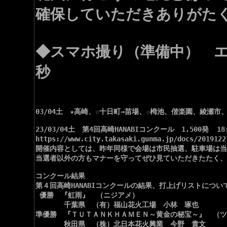
確保していただきありがた
◆スマホ撮り（準備中） エ
秒
03/04土　★高崎、☆十日町→苗場、☆栂池、偕楽園、綾瀬市
23/03/04土　第4回高崎HANABIコンクール　1,500発  18:3
https://www.city.takasaki.gunma.jp/docs/2019
開催内容としては、昨年同様で会場は市民抽選、駐車場は当選
当選者以外の方もマナーを守ってぜひ見ていただきたたく、
コンクール結果

第４回高崎HANABIコンクールの結果、打上げリストについ
 優勝　『虹雨』　（ニジアメ）

　　　　千葉県　（有）福山花火工場　小林　琢也

準優勝　『ＴＵＴＡＮＫＨＡＭＥＮ～黄金の秘宝～』　（ツ
　　　　秋田県　（株）北日本花火興業　今野　貴文
