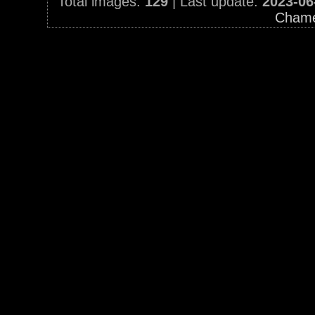
Total images:
129
| Last update:
2023-06
Chame