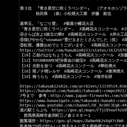
第３位　『青き星空に咲くラベンダー』　（アオキホシゾラ
　　　　秋田県　（株）小松煙火工業　伊藤　航也

基準玉。「なごり雪」　#菊屋小幡花火店

「青き星空に咲くラベンダー」　#高崎花火コンクール　#小
④さらば友よ0旅立の華0　#高崎花火コンクール　#岸火工品
⑥煌びやかな"snowman"雪だるまたくさんでした（笑） 
⑧虹雨。優勝おめでとうございます。　#高崎花火コンクール
https://twitter.com/hanabin0223/status/163258795
【10】乙姫のはなちょうちん　#高崎花火コンクール　#加藤
【12】TUTANKHAMEN0黄金の秘宝0　#高崎花火コンクー
【14】光彩を放つ　#高崎花火コンクール　#華松煙火

【16】雨ノチ晴レルヤ　#高崎花火コンクール　#唐津煙火

【18】梅うらら　#高崎花火コンクール　#海洋化研

https://takasaki2shin.com/archives/13339514.html
https://hanabeat.com/hanabi/takasaki-compe2021/

7号まで  参考：http://www.japan-fireworks.com/nikki
https://www.hanavigate.com/takasaki-hanabi-conco
https://www.youtube.com/channel/UC_RcU8C3Egk-44o
道の駅くらぶち　https://goo.gl/maps/FfjiVSxwT42xVb
　群馬県高崎市倉渕町三ノ倉２９６ー１

観覧場所：https://goo.gl/maps/ZwUmebk2vXqV7cbW6

私有地でO氏の計らいと地主さんに手土産挨拶でキープできた