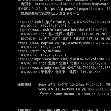
　倉渕中　https://goo.gl/maps/FqfFhdu6Ck5qSA
道の駅くらぶち　https://g.page/itpoguri?share  160
　群馬県高崎市倉渕町三ノ倉２９６ー１

https://tenki.jp/leisure/3/13/63/42758/1hour.htm
　03/02.12  (17,18,19,20)

https://www.toshin.com/weather/detail?id=9578

　03/02.00 F北2 北2 北西2 北西2   (17,18,19,20)

　02/26.04 C北西5 北西5 北西5 F北西5 (17,18,19,20)
https://www.mapion.co.jp/weather/admi/10/1020256
　03/03.12  (15,18,21)

https://bit.ly/30ZidUw

　03/03.12  (17,18,19,20)

https://supercweather.com/?lat=36.4212&lng=138.
　03/02.00 C北2 北西2 北西3 北西3 (17,18,19,20)

https://www.windy.com/36.424/138.791?36.421,138.
　03/02.00 C東北東2 北北東3 北西2 (15,18,21)

撮影機材：　Sony a7Ⅲ シグマ 12-24mm F4.5-5.6 （横1
　　　　　　Sony a7C FE16-35mm F4 ZA OSS SEL16
　　　　　　ビデオ： Sony α6400 10-18mm F4 SEL1