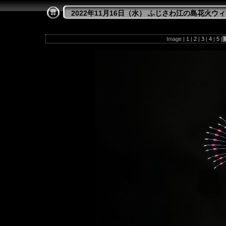
2022年11月16日（水） ふじさわ江の島花火ウ
Image |
1
|
2
|
3
|
4
|
5
|