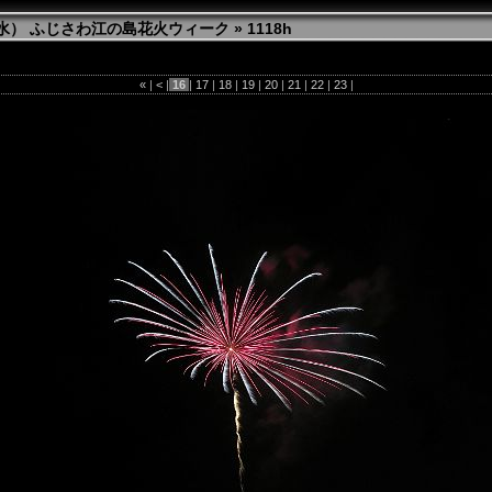
日（水） ふじさわ江の島花火ウィーク
»
1118h
«
|
<
|
16
|
17
|
18
|
19
|
20
|
21
|
22
|
23
|