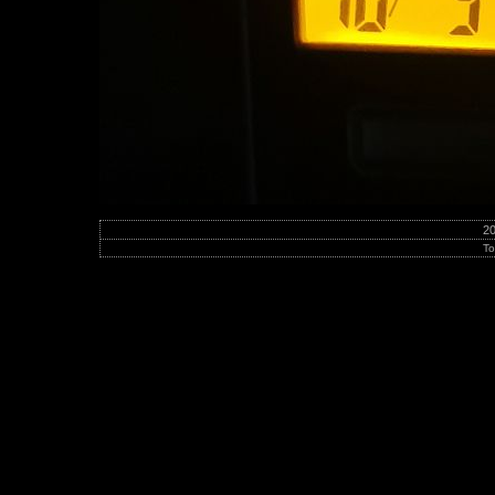
20
To