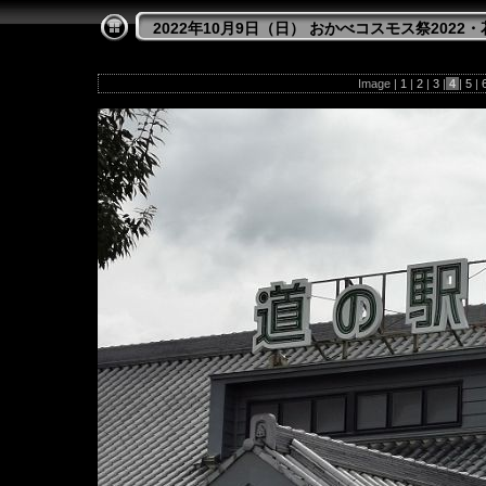
2022年10月9日（日） おかべコスモス祭2022
Image |
1
|
2
|
3
|
4
|
5
|