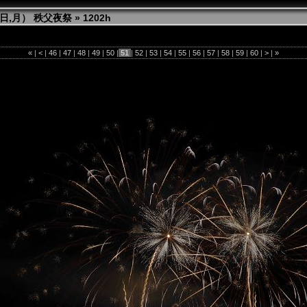
日（日,月） 秩父夜祭
»
1202h
«
|
<
|
46
|
47
|
48
|
49
|
50
|
51
|
52
|
53
|
54
|
55
|
56
|
57
|
58
|
59
|
60
|
>
|
»