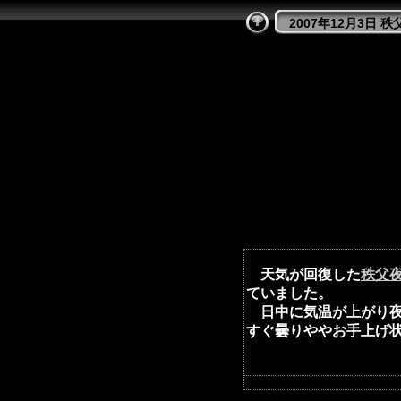
2007年12月3日 
天気が回復した
秩父
ていました。
日中に気温が上がり夜
すぐ曇りややお手上げ