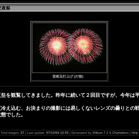
秩父夜祭
芸術玉打上げ (27枚)
夜祭
を観覧してきました。昨年に続いて２回目ですが、今年は
冷え込む、お決まりの撮影には易しくないレンズの曇りとの戦
状態でした。
Total images:
27
| Last update:
07/12/04 12:53
| Generated by
JAlbum 7.2
&
Chameleon
|
Help