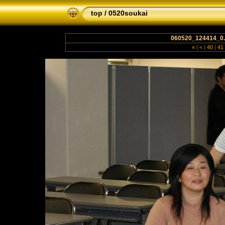
top
/
0520soukai
060520_124414_0.
«
|
<
|
40
|
41