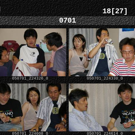
18[27]
0701
050701_224326_0
050701_224330_0
050701_224608_0
050701_224614_0