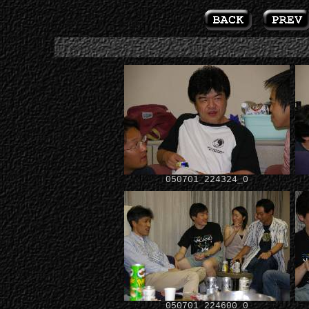
050701_224324_0
050701_224600_0