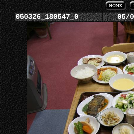
050326_180547_0
05/0