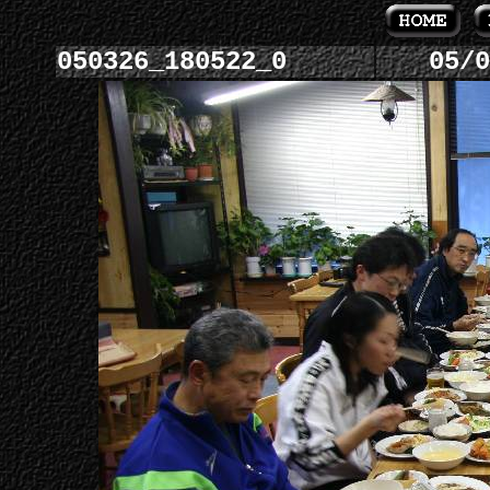
050326_180522_0
05/0