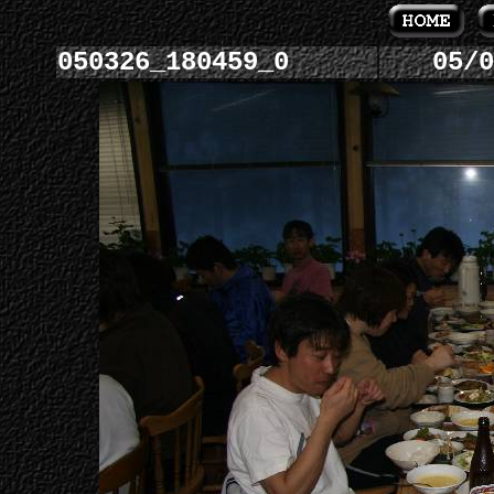
050326_180459_0
05/0