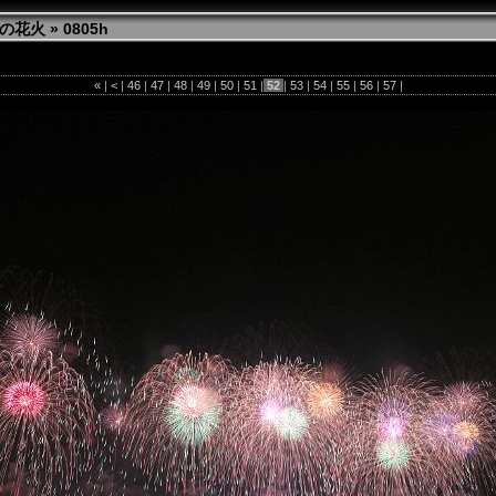
田の花火
»
0805h
«
|
<
|
46
|
47
|
48
|
49
|
50
|
51
|
52
|
53
|
54
|
55
|
56
|
57
|