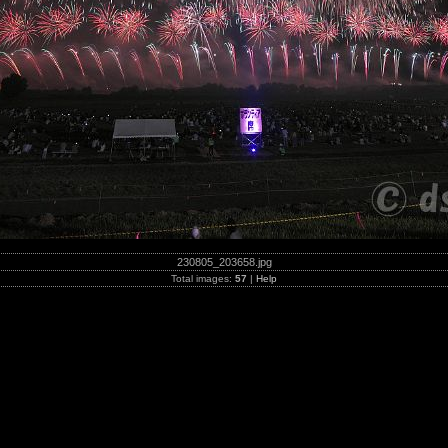
230805_203658.jpg
Total images:
57
|
Help