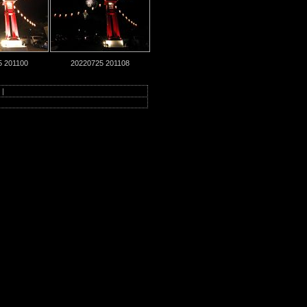
5 201100
20220725 201108
3
|