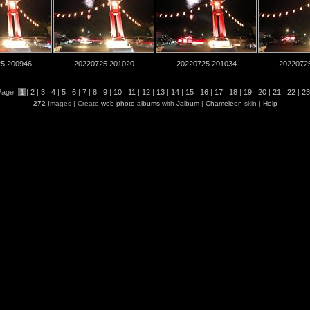
5 200946
20220725 201020
20220725 201034
2022072
age |
1
|
2
|
3
|
4
|
5
|
6
|
7
|
8
|
9
|
10
|
11
|
12
|
13
|
14
|
15
|
16
|
17
|
18
|
19
|
20
|
21
|
22
|
2
272
Images | Create
web photo albums
with
Jalbum
|
Chameleon
skin |
Help