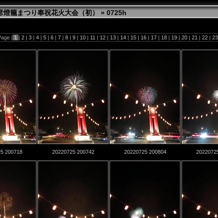
 弥彦燈籠まつり奉祝花火大会（初）
» 0725h
age |
1
|
2
|
3
|
4
|
5
|
6
|
7
|
8
|
9
|
10
|
11
|
12
|
13
|
14
|
15
|
16
|
17
|
18
|
19
|
20
|
21
|
22
|
2
5 200718
20220725 200742
20220725 200804
2022072