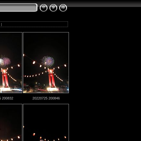
3
|
5 200832
20220725 200846