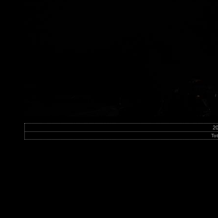
20
To