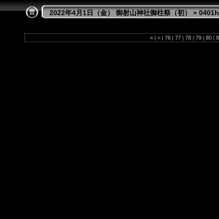
2022年4月1日（金） 御射山神社御柱祭（初）
»
0401h
«
|
<
|
76
|
77
|
78
|
79
|
80
|
8