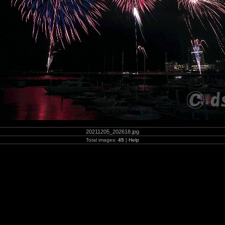
20211205_202618.jpg
Total images:
45
|
Help