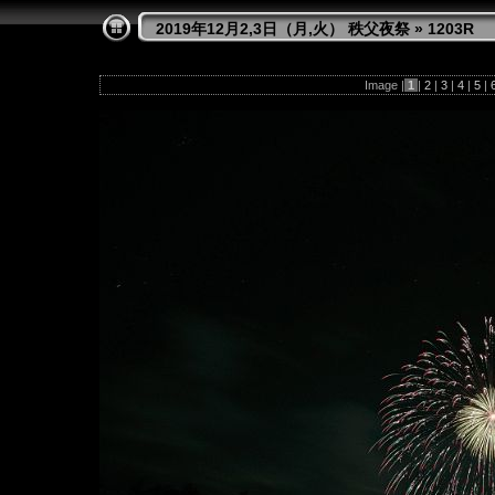
2019年12月2,3日（月,火） 秩父夜祭
»
1203R
Image |
1
|
2
|
3
|
4
|
5
|