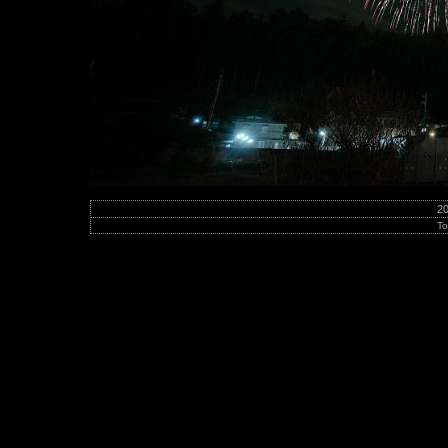
20
To