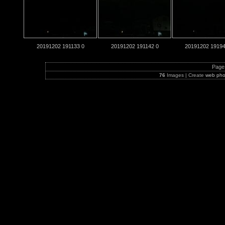
20191202 191133 0
20191202 191142 0
20191202 19194
Page 
76
Images | Create
web pho