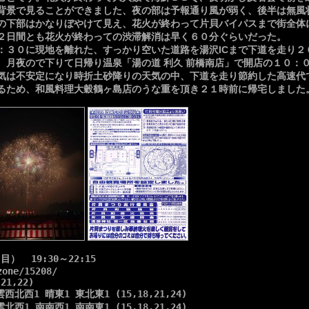
景で見ることができました、夜の部は予報通り風が弱く、後半は無風
の下部はかなりぼやけて見え、花火が終わって片貝バイパスまで街全体
日間とも花火が終わっての渋滞解消は早く６０分ぐらいだった。
３０に現地を離れた、すっかり空いた道路を湯沢ICまで下道を走り２
。月夜ので下りて日帰り温泉「湯の道 利久 前橋南店」で開店の１０：
気は不安定になり時折土砂降りの天気の中、下道を走り節約した高速代
るため、和風料理大穀鶴ヶ島店のうな重を頂き２１時前に帰宅しました
  19:30～22:15

one/15208/

21,22)

雲西北西1 晴東1 東北東1 (15,18,21,24)

雲北西1 南南西1 南南東1 (15,18,21,24)
