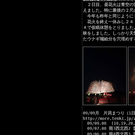
２日目、昼花火は青空の背
えました。特に最後の２尺
今年も昨年と同じように２
花火を終え一休みし２４：
Ａで仮眠休憩をとりました
昧をしました。しっかり天
たウナギ補給分を穴埋めす
09/09月　片貝まつり（1日目）
http://more.tenki.jp/z
　09/09.08  (18,19,20,
　09/07.08 雨3西北西2 
　09/06.08 雨4西北西3 