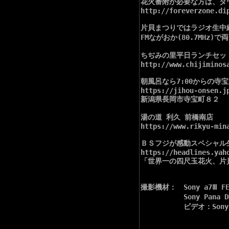
花火番附が必要な方は、ダ
http://foreverzone.dip
片貝まつりではラジオ生中継
FMながおか(80.7MHz)
ちぢみの里平日ランチセット
http://www.chijiminosa
朝風呂なら7:00からの寺宝温
https://jihou-onsen.jp
新潟県長岡市寺宝町８２

湯の道 利久 前橋南店

https://www.rikyu-mina
ＢＳフジが感動スペシャル
https://headlines.yah
「世界一の四尺玉花火、片
撮影機材：　Sony a7Ⅲ FE16
　　　　　　Sony Pana 
　　　　　　ビデオ：Sony α63