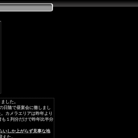
きました。
の日陰で昼宴会に徹しまし
た。カメラエリアは昨年より
者も１列分だけで昨年比半分
らいしか上がらず見事な地
迎えた。