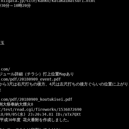
.niigata.jp/site/kanko/katakaimatsuri.html

0分～10時20分

玉 

com/

ュール詳細（チラシ）打上位置Mapあり

com/pdf/20180909_event.pdf

から3尺は右尺打ちの後方、4尺は左尺打ちの後方ぐらいの位置に上がりま


com/pdf/20180909_koutukisei.pdf

大祭奉納大煙火8 

/test/read.cgi/fireworks/1536872690

9/05(水) 23:20:34.81 ID:/xTx7QXt

平成30年度 花火番附を作成しました。 
