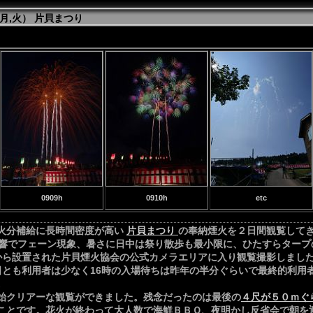
日（月,火） 片貝まつり
0909h
0910h
etc
火分補給に長時間密度が高い
片貝まつり
の奉納煙火を２日間観覧して
響でフェーン現象、暑さに日中は祭り散歩も最小限に、ひたすらタープ
から設置された片貝煙火協会の公式カメラエリアに入り観覧撮影しまし
日とも利用者は少なく16時の入場待ちは昨年の半分ぐらいで最終的利用
。
クリアーな観覧ができました。残念だったのは最後の
４尺が５０ｍぐ
ことです。花火が終わって大人数で海鮮ＢＢＱ、夜明かし反省会で朝を