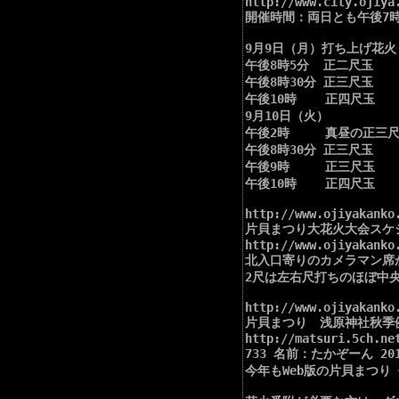
http://www.city.ojiya
開催時間：両日とも午後7時3
9月9日（月）打ち上げ花火

午後8時5分  正二尺玉 

午後8時30分 正三尺玉 

午後10時    正四尺玉 

9月10日（火） 

午後2時     真昼の正三尺
午後8時30分 正三尺玉 

午後9時     正三尺玉 

午後10時    正四尺玉 

http://www.ojiyakanko.
片貝まつり大花火大会スケジ
http://www.ojiyakanko.
北入口寄りのカメラマン席
2尺は左右尺打ちのほぼ中央
http://www.ojiyakanko.
片貝まつり　浅原神社秋季例
http://matsuri.5ch.net
733 名前：たかぞーん 2018/0
今年もWeb版の片貝まつり 