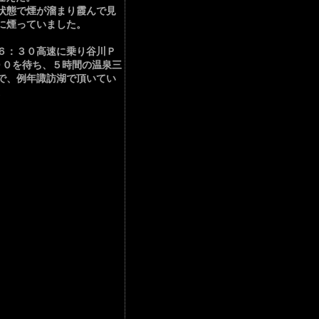
状態で煙が溜まり霞んで見
に煙っていました。
６：３０高速に乗り谷川Ｐ
００を待ち、５時間の温泉三
で、例年諏訪湖で頂いてい
。