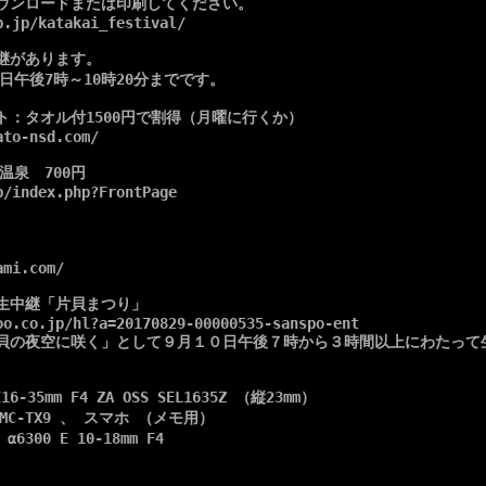
ウンロードまたは印刷してください。

.jp/katakai_festival/ 

があります。 

で両日午後7時～10時20分までです。

：タオル付1500円で割得（月曜に行くか）

to-nsd.com/

泉　700円

/index.php?FrontPage

mi.com/

生中継「片貝まつり」

oo.co.jp/hl?a=20170829-00000535-sanspo-ent

貝の夜空に咲く」として９月１０日午後７時から３時間以上にわたって生
-35mm F4 ZA OSS SEL1635Z （縦23mm）

DMC-TX9 、 スマホ （メモ用）

00 E 10-18mm F4
