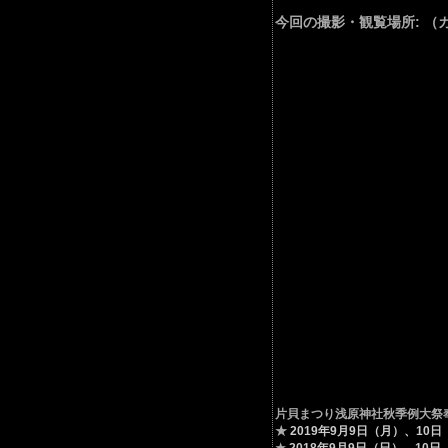
今回の撮影・観覧場所: （カメラ
片貝まつり浅原神社秋季例大祭
★
2019年9月9日（月）、10
★
2018年9月9日（日）、10