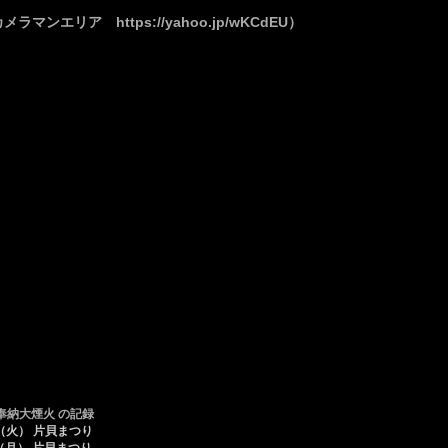
マンエリア https://yahoo.jp/wKCdEU）
奉納大煙火 の記録
日（火） 片貝まつり
日（月） 片貝まつり