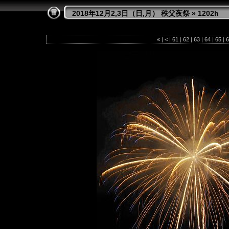
2018年12月2,3日（日,月） 秩父夜祭
»
1202h
«
|
<
|
61
|
62
|
63
|
64
|
65
|
6