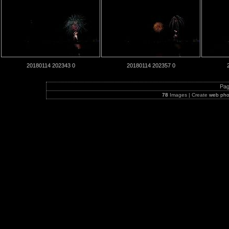
20180114 202343 0
20180114 202357 0
Pag
78
Images | Create
web pho