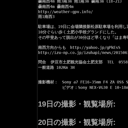
曇南西4m 雨3南3m 雨1南3m 曇南3m (18-21)

曇南西4m 曇南西4m 

http://weather-gpv.info/

雨1南西3

駐車場は、19日に会場隣接新松原駐車場を利用し退
10分ぐらい歩く土肥小学校グランドにした。

その甲斐あって脱出が30分ほど早くなり「はま寿
南西方向からも　http://yahoo.jp/gPkEsS

http://izu-np.co.jp/izuhapi/news/2015061
問合  伊豆市土肥観光協会土肥支部  TEL  0558-9
一般道路 102Km 3H

撮影機材：　Sony a7 FE16-35mm F4 ZA OSS S
　　　　　　ビデオ：Sony NEX-VG30 E 10-18mm
19日の撮影・観覧場所:
20日の撮影・観覧場所: