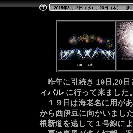
2015年8月19日（水）、20日（木） 土
08/19 （水）
昨年に引続き 19日,20
ィバル
に行って来ました
１９日は海老名に用があ
から西伊豆に向かいまし
根新道を逃して１号線に