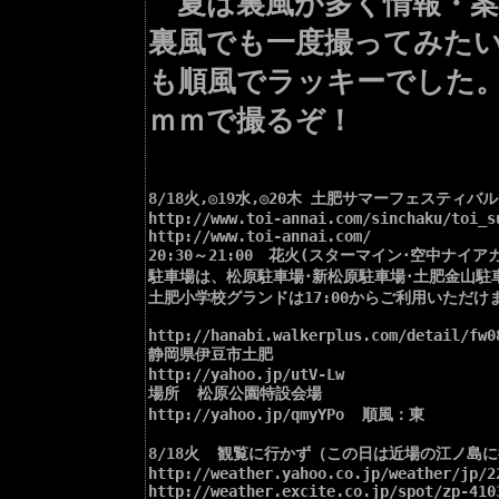
夏は裏風が多く情報・案
裏風でも一度撮ってみた
も順風でラッキーでした
ｍｍで撮るぞ！
8/18火,◎19水,◎20木 土肥サマーフェスティバル  2
http://www.toi-annai.com/sinchaku/toi_su
http://www.toi-annai.com/

20:30～21:00　花火(スターマイン･空中ナイアガ
駐車場は、松原駐車場･新松原駐車場･土肥金山駐車
土肥小学校グランドは17:00からご利用いただけま
http://hanabi.walkerplus.com/detail/fw08
静岡県伊豆市土肥

http://yahoo.jp/utV-Lw

場所  松原公園特設会場

http://yahoo.jp/qmyYPo  順風：東

8/18火  観覧に行かず（この日は近場の江ノ島に
http://weather.yahoo.co.jp/weather/jp/22
http://weather.excite.co.jp/spot/zp-4103